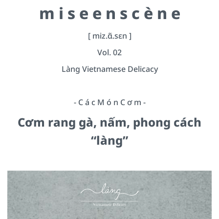
m i s e e n s c è n e
[ miz.ɑ̃.sɛn ]
Vol. 02
Làng Vietnamese Delicacy
- C á c M ó n C ơ m -
Cơm rang gà, nấm, phong cách
“làng”