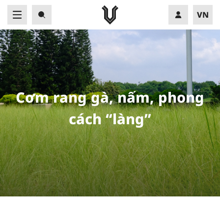
VN
EN
C
ơ
m
r
a
n
g
g
à
,
n
ấ
m
,
p
h
o
n
g
c
á
c
h
“
l
à
n
g
”