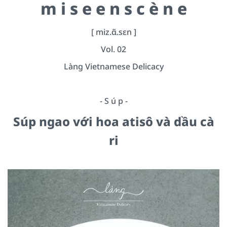
m i s e e n s c è n e
[ miz.ɑ̃.sɛn ]
Vol. 02
Làng Vietnamese Delicacy
- S ú p -
Súp ngao với hoa atisô và dầu cà
ri