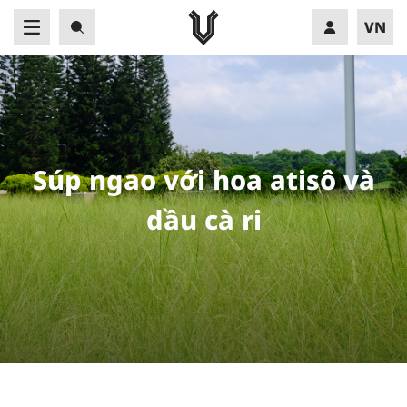
VN
EN
S
ú
p
n
g
a
o
v
ớ
i
h
o
a
a
t
i
s
ô
v
à
d
ầ
u
c
à
r
i