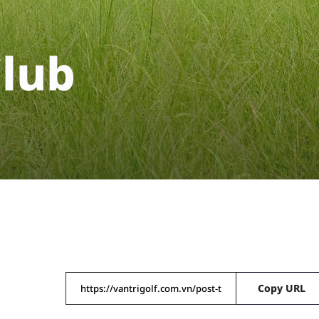
C
l
u
b
Copy URL