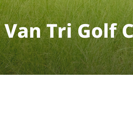
V
a
n
T
r
i
G
o
l
f