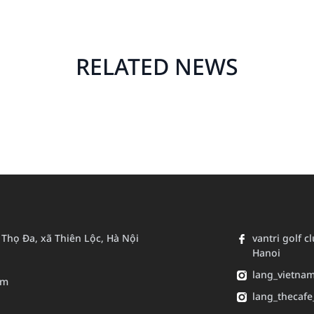
RELATED NEWS
n Thọ Đa, xã Thiên Lộc, Hà Nội
vantri golf c
Hanoi
lang_vietna
om
lang_thecafe