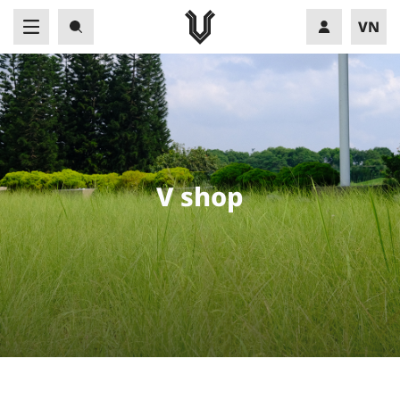
VN
EN
V
s
h
o
p