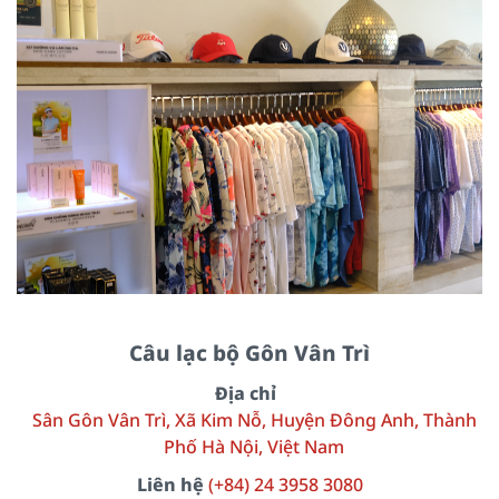
Câu lạc bộ Gôn Vân Trì
Địa chỉ
Sân Gôn Vân Trì, Xã Kim Nỗ, Huyện Đông Anh, Thành
Phố Hà Nội, Việt Nam
Liên hệ
(+84) 24 3958 3080