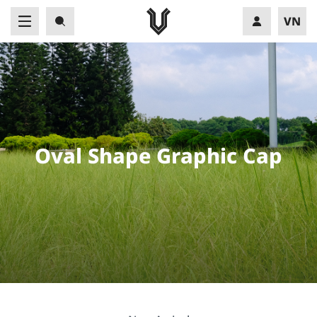
VN
EN
O
v
a
l
S
h
a
p
e
G
r
a
p
h
i
c
C
a
p